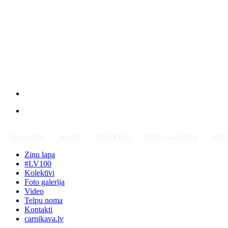
ZIŅU LAPA
#LV100
KOLEKTĪVI
FOTO GALERIJA
VID
Ziņu lapa
#LV100
Kolektīvi
Foto galerija
Video
Telpu noma
Kontakti
carnikava.lv