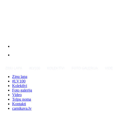
ZIŅU LAPA
#LV100
KOLEKTĪVI
FOTO GALERIJA
VID
Ziņu lapa
#LV100
Kolektīvi
Foto galerija
Video
Telpu noma
Kontakti
carnikava.lv