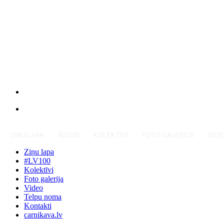
ZIŅU LAPA
#LV100
KOLEKTĪVI
FOTO GALERIJA
VID
Ziņu lapa
#LV100
Kolektīvi
Foto galerija
Video
Telpu noma
Kontakti
carnikava.lv