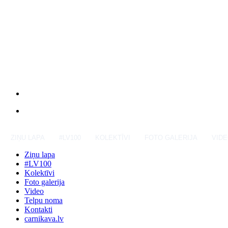
ZIŅU LAPA
#LV100
KOLEKTĪVI
FOTO GALERIJA
VID
Ziņu lapa
#LV100
Kolektīvi
Foto galerija
Video
Telpu noma
Kontakti
carnikava.lv