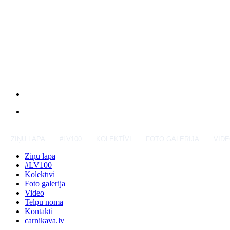
ZIŅU LAPA
#LV100
KOLEKTĪVI
FOTO GALERIJA
VID
Ziņu lapa
#LV100
Kolektīvi
Foto galerija
Video
Telpu noma
Kontakti
carnikava.lv