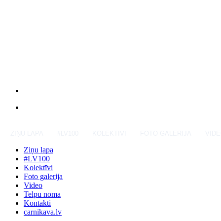
ZIŅU LAPA
#LV100
KOLEKTĪVI
FOTO GALERIJA
VID
Ziņu lapa
#LV100
Kolektīvi
Foto galerija
Video
Telpu noma
Kontakti
carnikava.lv