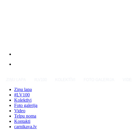
ZIŅU LAPA
#LV100
KOLEKTĪVI
FOTO GALERIJA
VID
Ziņu lapa
#LV100
Kolektīvi
Foto galerija
Video
Telpu noma
Kontakti
carnikava.lv