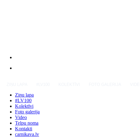
ZIŅU LAPA
#LV100
KOLEKTĪVI
FOTO GALERIJA
VID
Ziņu lapa
#LV100
Kolektīvi
Foto galerija
Video
Telpu noma
Kontakti
carnikava.lv