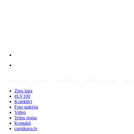
ZIŅU LAPA
#LV100
KOLEKTĪVI
FOTO GALERIJA
VID
Ziņu lapa
#LV100
Kolektīvi
Foto galerija
Video
Telpu noma
Kontakti
carnikava.lv