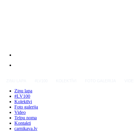
ZIŅU LAPA
#LV100
KOLEKTĪVI
FOTO GALERIJA
VID
Ziņu lapa
#LV100
Kolektīvi
Foto galerija
Video
Telpu noma
Kontakti
carnikava.lv