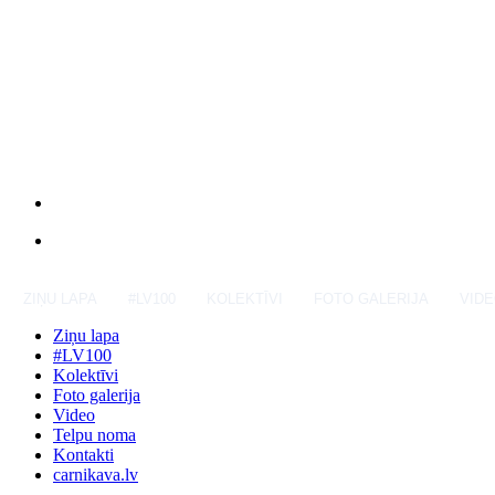
ZIŅU LAPA
#LV100
KOLEKTĪVI
FOTO GALERIJA
VID
Ziņu lapa
#LV100
Kolektīvi
Foto galerija
Video
Telpu noma
Kontakti
carnikava.lv