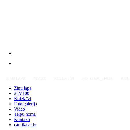
ZIŅU LAPA
#LV100
KOLEKTĪVI
FOTO GALERIJA
VID
Ziņu lapa
#LV100
Kolektīvi
Foto galerija
Video
Telpu noma
Kontakti
carnikava.lv