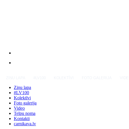
ZIŅU LAPA
#LV100
KOLEKTĪVI
FOTO GALERIJA
VID
Ziņu lapa
#LV100
Kolektīvi
Foto galerija
Video
Telpu noma
Kontakti
carnikava.lv