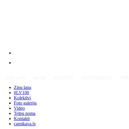
ZIŅU LAPA
#LV100
KOLEKTĪVI
FOTO GALERIJA
VID
Ziņu lapa
#LV100
Kolektīvi
Foto galerija
Video
Telpu noma
Kontakti
carnikava.lv