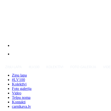
ZIŅU LAPA
#LV100
KOLEKTĪVI
FOTO GALERIJA
VID
Ziņu lapa
#LV100
Kolektīvi
Foto galerija
Video
Telpu noma
Kontakti
carnikava.lv