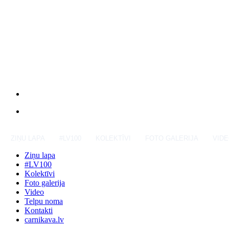
ZIŅU LAPA
#LV100
KOLEKTĪVI
FOTO GALERIJA
VID
Ziņu lapa
#LV100
Kolektīvi
Foto galerija
Video
Telpu noma
Kontakti
carnikava.lv