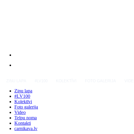
ZIŅU LAPA
#LV100
KOLEKTĪVI
FOTO GALERIJA
VID
Ziņu lapa
#LV100
Kolektīvi
Foto galerija
Video
Telpu noma
Kontakti
carnikava.lv