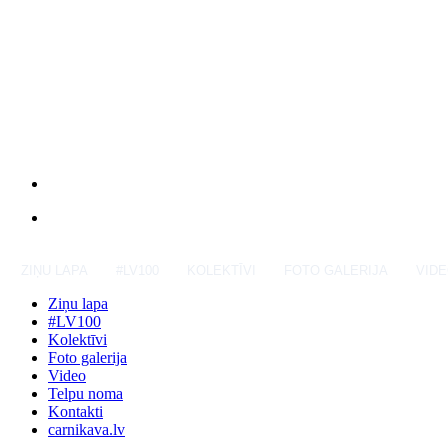
ZIŅU LAPA
#LV100
KOLEKTĪVI
FOTO GALERIJA
VID
Ziņu lapa
#LV100
Kolektīvi
Foto galerija
Video
Telpu noma
Kontakti
carnikava.lv