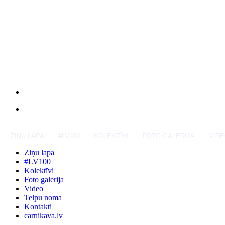
ZIŅU LAPA
#LV100
KOLEKTĪVI
FOTO GALERIJA
VID
Ziņu lapa
#LV100
Kolektīvi
Foto galerija
Video
Telpu noma
Kontakti
carnikava.lv