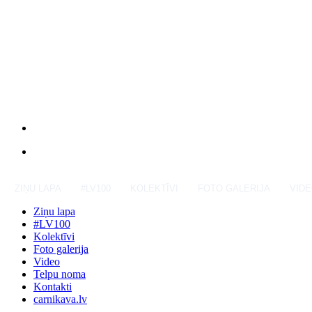
ZIŅU LAPA
#LV100
KOLEKTĪVI
FOTO GALERIJA
VID
Ziņu lapa
#LV100
Kolektīvi
Foto galerija
Video
Telpu noma
Kontakti
carnikava.lv