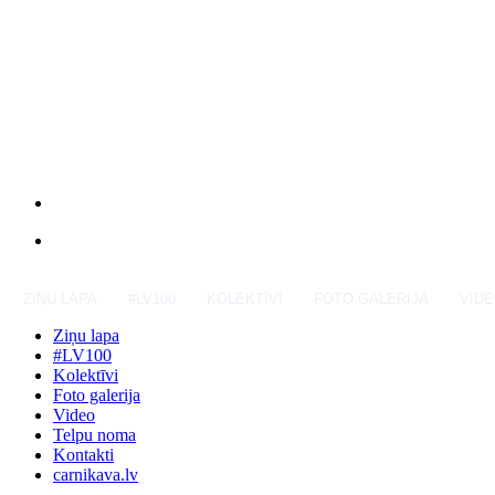
ZIŅU LAPA
#LV100
KOLEKTĪVI
FOTO GALERIJA
VID
Ziņu lapa
#LV100
Kolektīvi
Foto galerija
Video
Telpu noma
Kontakti
carnikava.lv