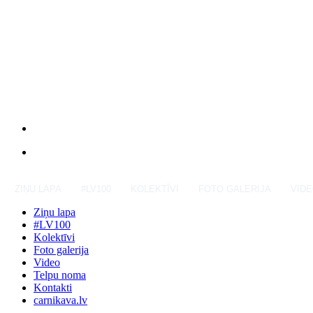
ZIŅU LAPA
#LV100
KOLEKTĪVI
FOTO GALERIJA
VID
Ziņu lapa
#LV100
Kolektīvi
Foto galerija
Video
Telpu noma
Kontakti
carnikava.lv