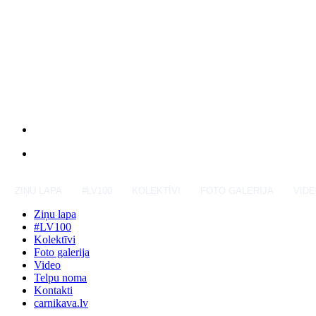
ZIŅU LAPA
#LV100
KOLEKTĪVI
FOTO GALERIJA
VID
Ziņu lapa
#LV100
Kolektīvi
Foto galerija
Video
Telpu noma
Kontakti
carnikava.lv