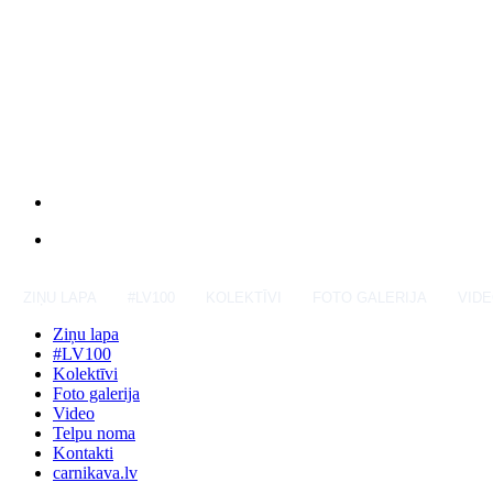
ZIŅU LAPA
#LV100
KOLEKTĪVI
FOTO GALERIJA
VID
Ziņu lapa
#LV100
Kolektīvi
Foto galerija
Video
Telpu noma
Kontakti
carnikava.lv