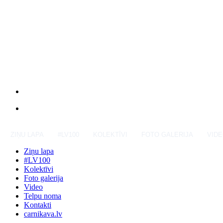
ZIŅU LAPA
#LV100
KOLEKTĪVI
FOTO GALERIJA
VID
Ziņu lapa
#LV100
Kolektīvi
Foto galerija
Video
Telpu noma
Kontakti
carnikava.lv