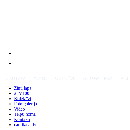
ZIŅU LAPA
#LV100
KOLEKTĪVI
FOTO GALERIJA
VID
Ziņu lapa
#LV100
Kolektīvi
Foto galerija
Video
Telpu noma
Kontakti
carnikava.lv