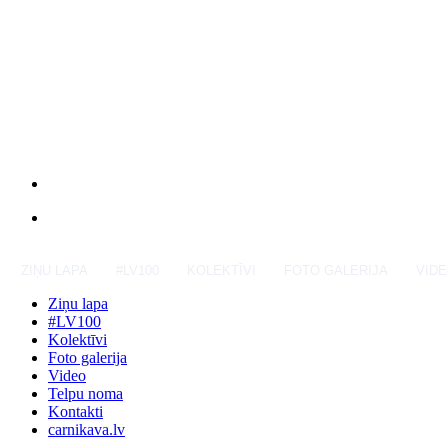
ZIŅU LAPA
#LV100
KOLEKTĪVI
FOTO GALERIJA
VID
Ziņu lapa
#LV100
Kolektīvi
Foto galerija
Video
Telpu noma
Kontakti
carnikava.lv