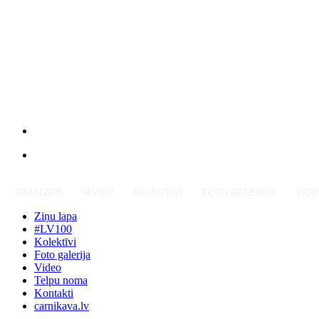
ZIŅU LAPA
#LV100
KOLEKTĪVI
FOTO GALERIJA
VID
Ziņu lapa
#LV100
Kolektīvi
Foto galerija
Video
Telpu noma
Kontakti
carnikava.lv