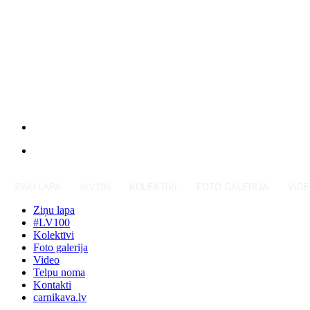
ZIŅU LAPA
#LV100
KOLEKTĪVI
FOTO GALERIJA
VID
Ziņu lapa
#LV100
Kolektīvi
Foto galerija
Video
Telpu noma
Kontakti
carnikava.lv