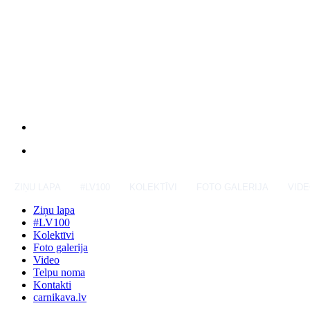
ZIŅU LAPA
#LV100
KOLEKTĪVI
FOTO GALERIJA
VID
Ziņu lapa
#LV100
Kolektīvi
Foto galerija
Video
Telpu noma
Kontakti
carnikava.lv