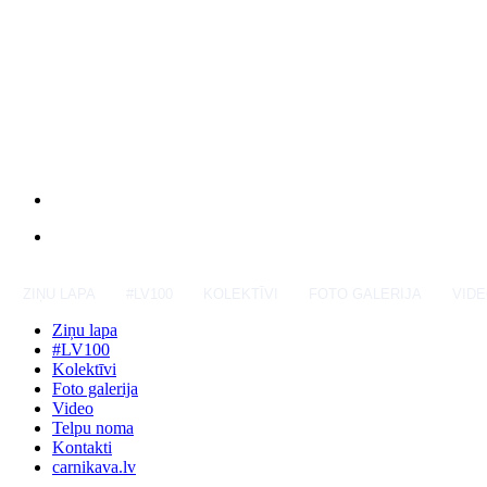
ZIŅU LAPA
#LV100
KOLEKTĪVI
FOTO GALERIJA
VID
Ziņu lapa
#LV100
Kolektīvi
Foto galerija
Video
Telpu noma
Kontakti
carnikava.lv