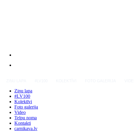
ZIŅU LAPA
#LV100
KOLEKTĪVI
FOTO GALERIJA
VID
Ziņu lapa
#LV100
Kolektīvi
Foto galerija
Video
Telpu noma
Kontakti
carnikava.lv