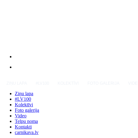
ZIŅU LAPA
#LV100
KOLEKTĪVI
FOTO GALERIJA
VID
Ziņu lapa
#LV100
Kolektīvi
Foto galerija
Video
Telpu noma
Kontakti
carnikava.lv