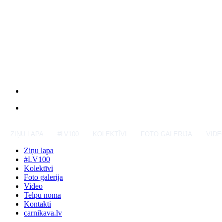
ZIŅU LAPA
#LV100
KOLEKTĪVI
FOTO GALERIJA
VID
Ziņu lapa
#LV100
Kolektīvi
Foto galerija
Video
Telpu noma
Kontakti
carnikava.lv