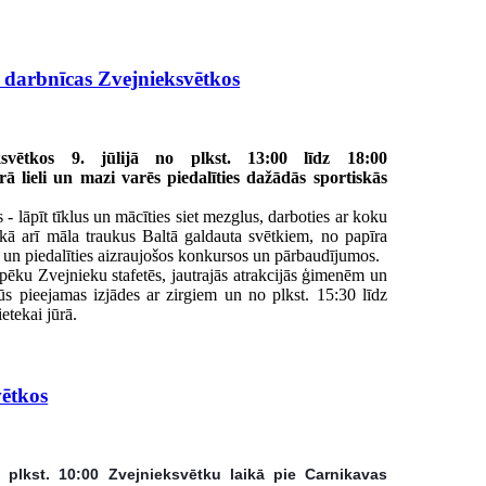
s darbnīcas Zvejnieksvētkos
ksvētkos 9. jūlijā no plkst. 13:00 līdz 18:00
 lieli un mazi varēs piedalīties dažādās sportiskās
 lāpīt tīklus un mācīties siet mezglus, darboties ar koku
 kā arī māla traukus Baltā galdauta svētkiem, no papīra
s un piedalīties aizraujošos konkursos un pārbaudījumos.
spēku Zvejnieku stafetēs, jautrajās atrakcijās ģimenēm un
ūs pieejamas izjādes ar zirgiem un no plkst. 15:30 līdz
etekai jūrā.
ētkos
jā plkst. 10:00 Zvejnieksvētku laikā pie Carnikavas