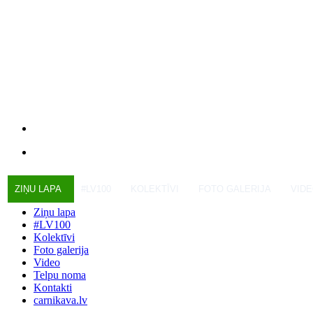
ZIŅU LAPA
#LV100
KOLEKTĪVI
FOTO GALERIJA
VID
Ziņu lapa
#LV100
Kolektīvi
Foto galerija
Video
Telpu noma
Kontakti
carnikava.lv