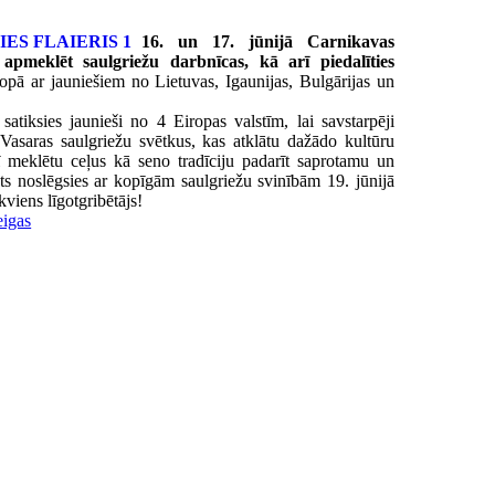
16. un 17. jūnijā Carnikavas
apmeklēt saulgriežu darbnīcas, kā arī piedalīties
pā ar jauniešiem no Lietuvas, Igaunijas, Bulgārijas un
tiksies jaunieši no 4 Eiropas valstīm, lai savstarpēji
 Vasaras saulgriežu svētkus, kas atklātu dažādo kultūru
ī meklētu ceļus kā seno tradīciju padarīt saprotamu un
ts noslēgsies ar kopīgām saulgriežu svinībām 19. jūnijā
kviens līgotgribētājs!
igas