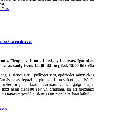
vā.
bnīcas
ieži Carnikavā
 no 4 Eiropas valstīm - Latvijas, Lietuvas, Igaunijas
asaras saulgriežus 19. jūnijā no plkst. 18:00 līdz rīta
nagus, sienot sieru, pušķojot sētu, apdziedot saimniekus
amās lietas, iepazīstot pirts zintis un veicot gada īsākās
li uzlecam jūras krastā. Aicinām visus līgotgribētājus
em, līdzi ņemt cienastu sev un draugam, kā arī greznāko
jūs tauats tērpos! Lai skanīgs un piepildīts Jāņu laiks!
īcas