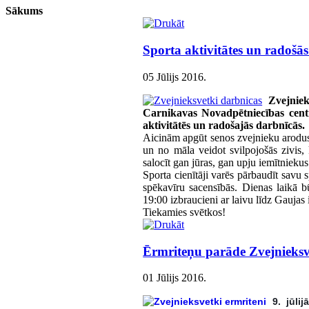
Sākums
Sporta aktivitātes un radošā
05 Jūlijs 2016
.
Zvejnie
Carnikavas Novadpētniecības centrā
aktivitātēs un radošajās darbnīcās.
Aicinām apgūt senos zvejnieku arodus -
un no māla veidot svilpojošās zivis,
salocīt gan jūras, gan upju iemītnieku
Sporta cienītāji varēs pārbaudīt savu 
spēkavīru sacensībās. Dienas laikā b
19:00 izbraucieni ar laivu līdz Gaujas i
Tiekamies svētkos!
Ērmriteņu parāde Zvejnieksv
01 Jūlijs 2016
.
9. jūli