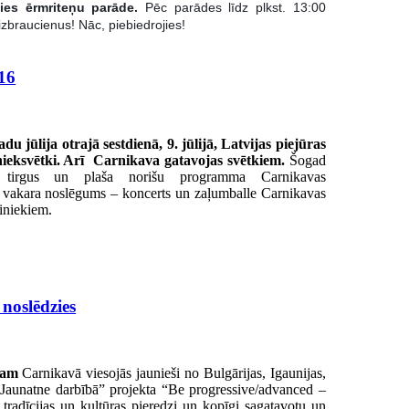
ies ērmriteņu parāde.
Pēc parādes līdz plkst. 13:00
izbraucienus! Nāc, piebiedrojies!
16
du jūlija otrajā sestdienā, 9. jūlijā, Latvijas piejūras
jnieksvētki. Arī Carnikava gatavojas svētkiem.
Šogad
ku tirgus un plaša norišu programma Carnikavas
s vakara noslēgums – koncerts un zaļumballe Carnikavas
iniekiem.
noslēdzies
ijam
Carnikavā viesojās jaunieši no Bulgārijas, Igaunijas,
 Jaunatne darbībā” projekta “Be progressive/advanced –
 tradīcijas un kultūras pieredzi un kopīgi sagatavotu un