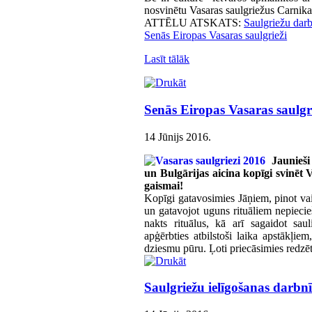
nosvinētu Vasaras saulgriežus Carnika
ATTĒLU ATSKATS:
Saulgriežu dar
Senās Eiropas Vasaras saulgrieži
Lasīt tālāk
Senās Eiropas Vasaras saulgr
14 Jūnijs 2016
.
Jaunieši
un Bulgārijas aicina kopīgi svinēt V
gaismai!
Kopīgi gatavosimies Jāņiem, pinot vai
un gatavojot uguns rituāliem nepiecieš
nakts rituālus, kā arī sagaidot sau
apģērbties atbilstoši laika apstākļi
dziesmu pūru. Ļoti priecāsimies redzēt 
Saulgriežu ielīgošanas darbn