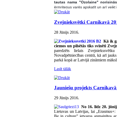
tautas nama "Ozolaine" norisinās
ērmriteņus varēs apskatīt un arī veikt 
Zvejnieksvētki Carnikavā 20
28 Jūnijs 2016
.
Kā ik ga
ciemos un pilsētās tiks svinēti Zve
paredzēts lielais Zvejniekssvēt
Novadpētniecības centrā, kā arī jauk
parkā kopā ar Latvijā zināmiem māksl
Lasīt tālāk
Jauniešu projekts Carnikavā 
29 Jūnijs 2016
.
No 16. līdz 20. jūn
Lietuvas un Latvijas, lai „Erasmus+:
Be in culture” ietvaros apmainītos ar