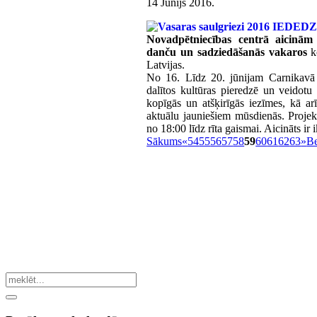
14 Jūnijs 2016
.
Novadpētniecības centrā aicinām 
danču un sadziedāšanās vakaros
ko
Latvijas.
No 16. Līdz 20. jūnijam Carnikavā sa
dalītos kultūras pieredzē un veidotu
kopīgās un atšķirīgās iezīmes, kā ar
aktuālu jauniešiem mūsdienās. Projek
no 18:00 līdz rīta gaismai. Aicināts ir i
Sākums
«
54
55
56
57
58
59
60
61
62
63
»
Be