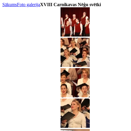
Sākums
Foto galerija
XVIII Carnikavas Nēģu svētki