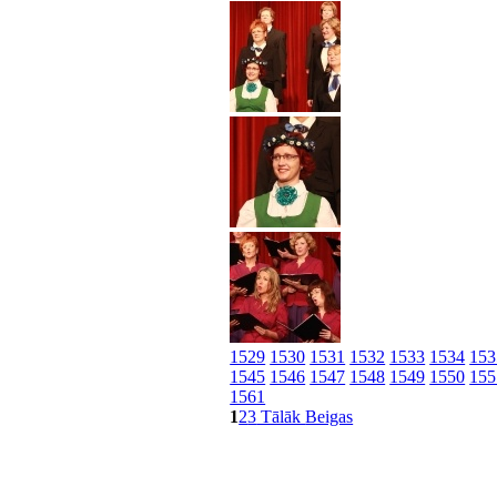
1529
1530
1531
1532
1533
1534
153
1545
1546
1547
1548
1549
1550
155
1561
1
2
3
Tālāk
Beigas