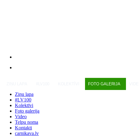
ZIŅU LAPA
#LV100
KOLEKTĪVI
FOTO GALERIJA
VID
Ziņu lapa
#LV100
Kolektīvi
Foto galerija
Video
Telpu noma
Kontakti
carnikava.lv