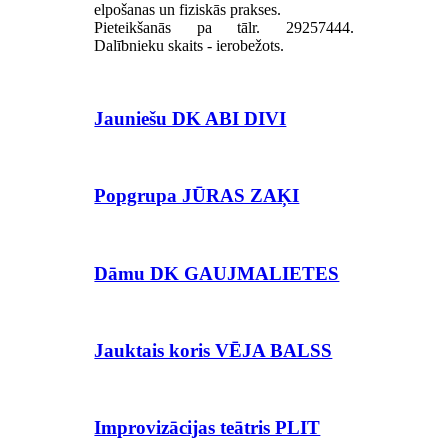
elpošanas un fiziskās prakses.
Pieteikšanās pa tālr. 29257444.
Dalībnieku skaits - ierobežots.
Jauniešu DK ABI DIVI
Popgrupa JŪRAS ZAĶI
Dāmu DK GAUJMALIETES
Jauktais koris VĒJA BALSS
Improvizācijas teātris PLIT