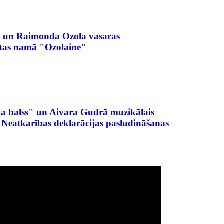
 un Raimonda Ozola vasaras
utas namā "Ozolaine"
a balss" un Aivara Gudrā muzikālais
s Neatkarības deklarācijas pasludināšanas