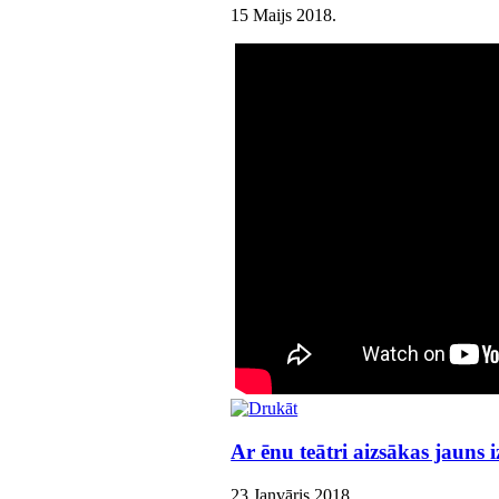
15 Maijs 2018
.
Ar ēnu teātri aizsākas jauns i
23 Janvāris 2018
.