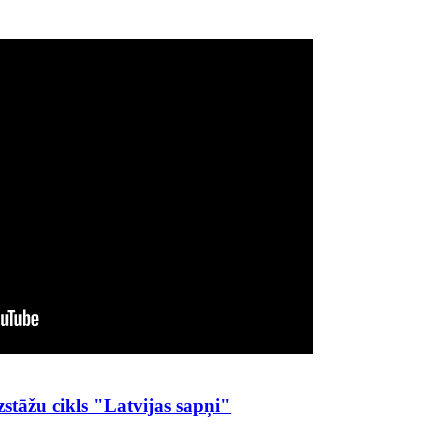
zstāžu cikls "Latvijas sapņi"