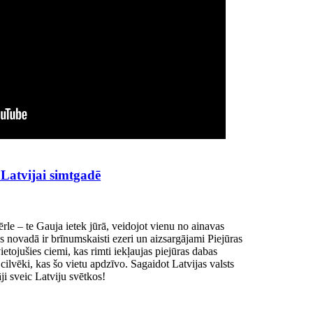
Latvijai simtgadē
rle – te Gauja ietek jūrā, veidojot vienu no ainavas
novadā ir brīnumskaisti ezeri un aizsargājami Piejūras
ietojušies ciemi, kas rimti iekļaujas piejūras dabas
ī cilvēki, kas šo vietu apdzīvo. Sagaidot Latvijas valsts
i sveic Latviju svētkos!