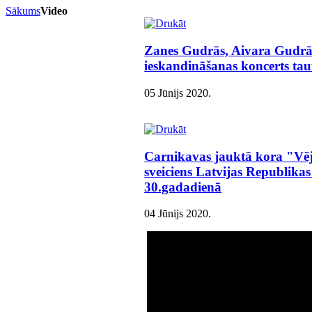
Sākums
Video
Zanes Gudrās, Aivara Gudrā
ieskandināšanas koncerts ta
05 Jūnijs 2020
.
Carnikavas jauktā kora "Vēj
sveiciens Latvijas Republika
30.gadadienā
04 Jūnijs 2020
.