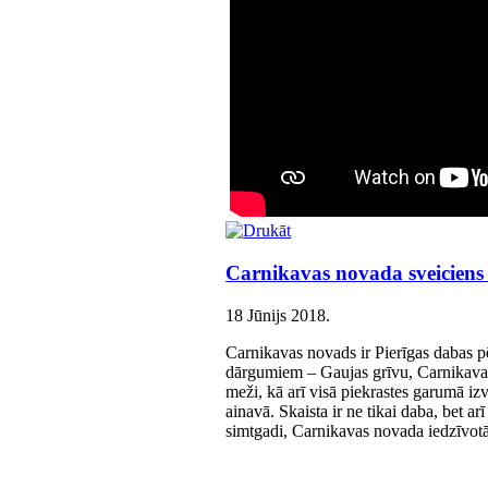
Carnikavas novada sveiciens 
18 Jūnijs 2018
.
Carnikavas novads ir Pierīgas dabas pē
dārgumiem – Gaujas grīvu, Carnikavas 
meži, kā arī visā piekrastes garumā izv
ainavā. Skaista ir ne tikai daba, bet ar
simtgadi, Carnikavas novada iedzīvotāj