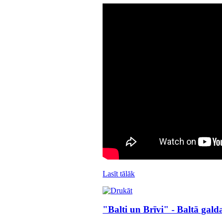
Lasīt tālāk
"Balti un Brīvi" - Baltā gal