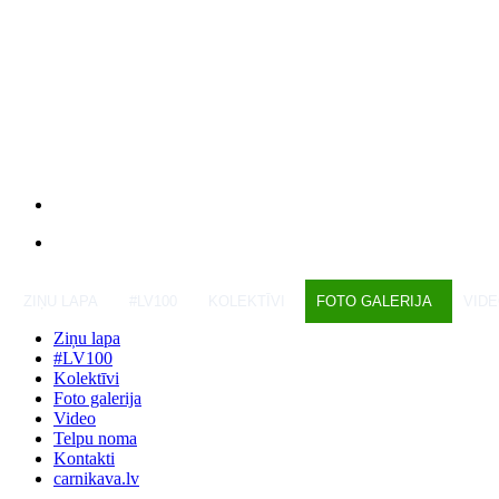
ZIŅU LAPA
#LV100
KOLEKTĪVI
FOTO GALERIJA
VID
Ziņu lapa
#LV100
Kolektīvi
Foto galerija
Video
Telpu noma
Kontakti
carnikava.lv