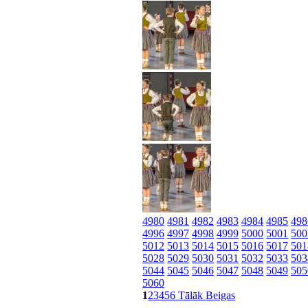
4980
4981
4982
4983
4984
4985
498
4996
4997
4998
4999
5000
5001
500
5012
5013
5014
5015
5016
5017
501
5028
5029
5030
5031
5032
5033
503
5044
5045
5046
5047
5048
5049
505
5060
1
2
3
4
5
6
Tālāk
Beigas