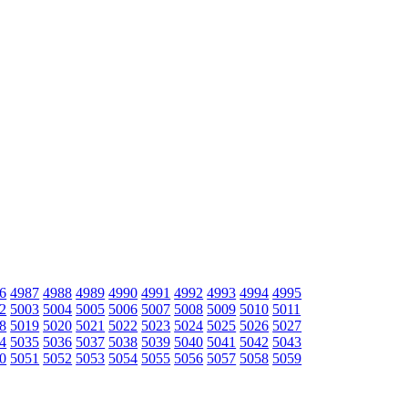
6
4987
4988
4989
4990
4991
4992
4993
4994
4995
2
5003
5004
5005
5006
5007
5008
5009
5010
5011
8
5019
5020
5021
5022
5023
5024
5025
5026
5027
4
5035
5036
5037
5038
5039
5040
5041
5042
5043
0
5051
5052
5053
5054
5055
5056
5057
5058
5059