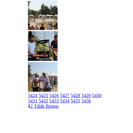
5424
5425
5426
5427
5428
5429
5430
5431
5432
5433
5434
5435
5436
1
2
Tālāk
Beigas