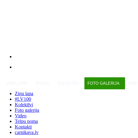
ZIŅU LAPA
#LV100
KOLEKTĪVI
FOTO GALERIJA
VID
Ziņu lapa
#LV100
Kolektīvi
Foto galerija
Video
Telpu noma
Kontakti
carnikava.lv