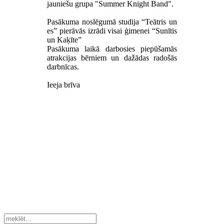
jauniešu grupa "Summer Knight Band".
Pasākuma noslēgumā studija “Teātris un
es” pierāvās izrādi visai ģimenei “Sunītis
un Kaķīte”
Pasākuma laikā darbosies piepūšamās
atrakcijas bērniem un dažādas radošās
darbnīcas.
Ieeja brīva