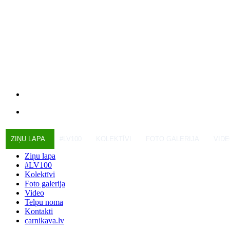
ZIŅU LAPA
#LV100
KOLEKTĪVI
FOTO GALERIJA
VID
Ziņu lapa
#LV100
Kolektīvi
Foto galerija
Video
Telpu noma
Kontakti
carnikava.lv