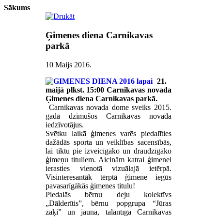
Sākums
Ģimenes diena Carnikavas
parkā
10 Maijs 2016
.
21.
maijā plkst. 15:00 Carnikavas novada
Ģimenes diena Carnikavas parkā.
Carnikavas novada dome sveiks 2015.
gadā dzimušos Carnikavas novada
iedzīvotājus.
Svētku laikā ģimenes varēs piedalīties
dažādās sporta un veiklības sacensībās,
lai tiktu pie izveicīgāko un draudzīgāko
ģimeņu tituliem. Aicinām katrai ģimenei
ierasties vienotā vizuālajā ietērpā.
Visinteresantāk tērptā ģimene iegūs
pavasarīgākās ģimenes titulu!
Piedalās bērnu deju kolektīvs
„Dālderītis”, bērnu popgrupa “Jūras
zaķi” un jaunā, talantīgā Carnikavas