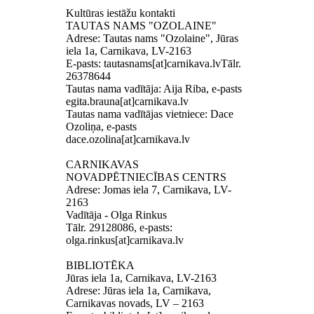
Kultūras iestāžu kontakti
TAUTAS NAMS "OZOLAINE"
Adrese: Tautas nams "Ozolaine", Jūras
iela 1a, Carnikava, LV-2163
E-pasts: tautasnams[at]carnikava.lvTālr.
26378644
Tautas nama vadītāja: Aija Riba, e-pasts
egita.brauna[at]carnikava.lv
Tautas nama vadītājas vietniece: Dace
Ozoliņa, e-pasts
dace.ozolina[at]carnikava.lv
CARNIKAVAS
NOVADPĒTNIECĪBAS CENTRS
Adrese: Jomas iela 7, Carnikava, LV-
2163
Vadītāja - Olga Rinkus
Tālr. 29128086, e-pasts:
olga.rinkus[at]carnikava.lv
BIBLIOTĒKA
Jūras iela 1a, Carnikava, LV-2163
Adrese: Jūras iela 1a, Carnikava,
Carnikavas novads, LV – 2163