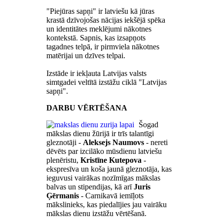
"Piejūras sapņi" ir latviešu kā jūras
krastā dzīvojošas nācijas iekšējā spēka
un identitātes meklējumi nākotnes
kontekstā. Sapnis, kas izsapņots
tagadnes telpā, ir pirmviela nākotnes
matērijai un dzīves telpai.
Izstāde ir iekļauta Latvijas valsts
simtgadei veltītā izstāžu ciklā "Latvijas
sapņi".
DARBU VĒRTĒŠANA
Šogad
mākslas dienu žūrijā ir trīs talantīgi
gleznotāji -
Aleksejs Naumovs
- nereti
dēvēts par izcilāko mūsdienu latviešu
plenēristu,
Kristīne Kutepova
-
ekspresīva un koša jaunā gleznotāja, kas
ieguvusi vairākas nozīmīgas mākslas
balvas un stipendijas, kā arī
Juris
Ģērmanis
- Carnikavā iemīļots
mākslinieks, kas piedalījies jau vairāku
mākslas dienu izstāžu vērtēšanā.