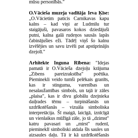
mūsu personībās."
O.Vācieša muzeja vadītāja Ieva Ķīse:
„O.Vācietim paticis Carnikavas kapu
kalns – kad viņi ar Ludmilu tur
staigājuši, pavasaros kokos dziedājuši
putni, kalna galā rudeņos sausās lapās
čabinājušies eži. Tādēļ viņš šo kalnu
izvēlējies un savu izvēli pat apstiprinājis
dzejolī."
Arhitekte Inguna Rībena:
"Idejas
pamatā ir O.Vācieša dzejoļu krājuma
„Zibens pareizrakstība" poētika.
Pieminekli veido tumši pelēkais granīts,
kas ir stinguma, varenības un
nesalaužamības simbols, un tajā ir zāles
„plaisa", kas ir divu globālu dzejnieka
daiļrades tēmu – turpināšanās un
uzdrīkstēšanās – vizuāla simboliska
interpretācija. Šī maigā, laicīgā, iznīcīgā
un vienlaikus mūžīgā zāle, jo tā „dzimst"
katru pavasari un „mirst" rudenī,
piemineklī simboliski atdala šīs saules un
aizsaules daļu. Tā ir kā uzdrīkstēšanās