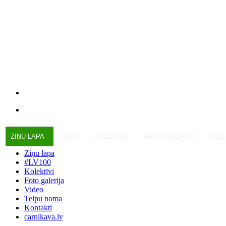
ZIŅU LAPA
#LV100
KOLEKTĪVI
FOTO GALERIJA
VID
Ziņu lapa
#LV100
Kolektīvi
Foto galerija
Video
Telpu noma
Kontakti
carnikava.lv