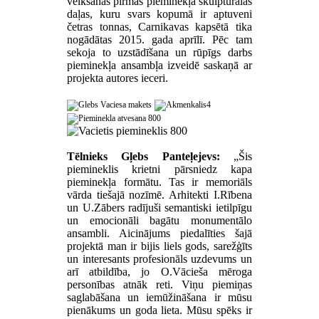
veikšanas pirmās pieminekļa skulpturālās
daļas, kuru svars kopumā ir aptuveni
četras tonnas, Carnikavas kapsētā tika
nogādātas 2015. gada aprīlī. Pēc tam
sekoja to uzstādīšana un rūpīgs darbs
pieminekļa ansambļa izveidē saskaņā ar
projekta autores ieceri.
Tēlnieks Gļebs Panteļejevs:
„Šis
piemineklis krietni pārsniedz kapa
pieminekļa formātu. Tas ir memoriāls
vārda tiešajā nozīmē. Arhitekti I.Rībena
un U.Zābers radījuši semantiski ietilpīgu
un emocionāli bagātu monumentālo
ansambli. Aicinājums piedalīties šajā
projektā man ir bijis liels gods, sarežģīts
un interesants profesionāls uzdevums un
arī atbildība, jo O.Vācieša mēroga
personības atnāk reti. Viņu piemiņas
saglabāšana un iemūžināšana ir mūsu
pienākums un goda lieta. Mūsu spēks ir