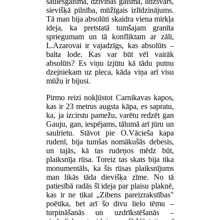
saulesgaisma, dzīvības gaisma, līdzsvars,
sievišķā pilnība, mūžīgais izlīdzinājums.
Tā man bija absolūti skaidra viena mirkļa
ideja, ka pretstatā tumšajam granīta
spriegumam un tā konfliktam ar zāli,
L.Azarovai ir vajadzīgs, kas absolūts –
balta lode. Kas var būt vēl vairāk
absolūts? Es viņu izjūtu kā tādu putnu
dzejniekam uz pleca, kāda viņa arī visu
mūžu ir bijusi.
Pirmo reizi nokļūstot Carnikavas kapos,
kas ir 23 metrus augsta kāpa, es sapratu,
ka, ja izcirstu pamežu, varētu redzēt gan
Gauju, gan, iespējams, tālumā arī jūru un
saulrietu. Stāvot pie O.Vācieša kapa
rudenī, bija tumšas nomākušās debesis,
un tajās, kā tas rudeņos mēdz būt,
plaiksnīja rūsa. Toreiz tas skats bija tika
monumentāls, ka šis rūsas plaiksnījums
man likās tāda dievišķa zīme. No tā
patiesībā radās šī ideja par plaisu plaknē,
kas ir ne tikai „Zibens pareizrakstības"
poētika, bet arī šo divu lielo tēmu –
turpināšanās un uzdrīkstēšanās –