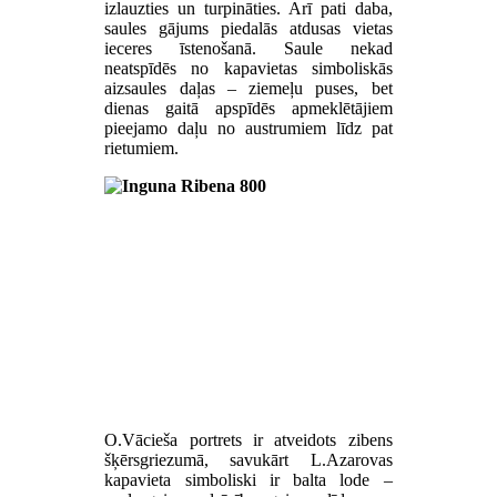
izlauzties un turpināties. Arī pati daba,
saules gājums piedalās atdusas vietas
ieceres īstenošanā. Saule nekad
neatspīdēs no kapavietas simboliskās
aizsaules daļas – ziemeļu puses, bet
dienas gaitā apspīdēs apmeklētājiem
pieejamo daļu no austrumiem līdz pat
rietumiem.
O.Vācieša portrets ir atveidots zibens
šķērsgriezumā, savukārt L.Azarovas
kapavieta simboliski ir balta lode –