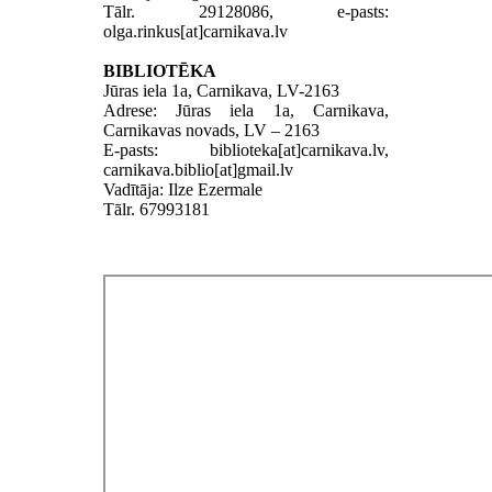
Tālr. 29128086, e-pasts:
olga.rinkus[at]carnikava.lv
BIBLIOTĒKA
Jūras iela 1a, Carnikava, LV-2163
Adrese: Jūras iela 1a, Carnikava,
Carnikavas novads, LV – 2163
E-pasts: biblioteka[at]carnikava.lv,
carnikava.biblio[at]gmail.lv
Vadītāja: Ilze Ezermale
Tālr. 67993181