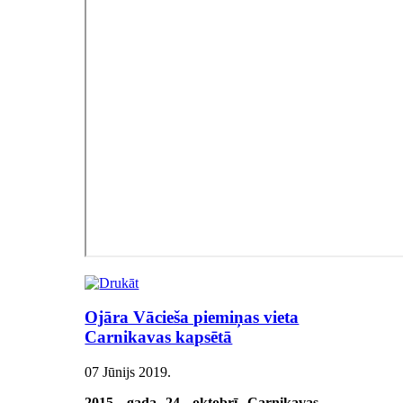
Ojāra Vācieša piemiņas vieta
Carnikavas kapsētā
07 Jūnijs 2019
.
2015. gada 24. oktobrī Carnikavas