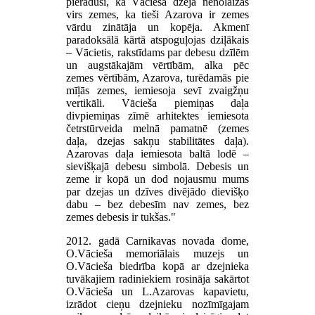
pieraduši, ka Vācieša dzeja nenolaižas
virs zemes, ka tieši Azarova ir zemes
vārdu zinātāja un kopēja. Akmenī
paradoksālā kārtā atspoguļojas dziļākais
– Vācietis, rakstīdams par debesu dzīlēm
un augstākajām vērtībām, alka pēc
zemes vērtībām, Azarova, turēdamās pie
mīļās zemes, iemiesoja sevī zvaigžņu
vertikāli. Vācieša piemiņas daļa
divpiemiņas zīmē arhitektes iemiesota
četrstūrveida melnā pamatnē (zemes
daļa, dzejas sakņu stabilitātes daļa).
Azarovas daļa iemiesota baltā lodē –
sievišķajā debesu simbolā. Debesis un
zeme ir kopā un dod nojausmu mums
par dzejas un dzīves divējādo dievišķo
dabu – bez debesīm nav zemes, bez
zemes debesis ir tukšas."
2012. gadā Carnikavas novada dome,
O.Vācieša memoriālais muzejs un
O.Vācieša biedrība kopā ar dzejnieka
tuvākajiem radiniekiem rosināja sakārtot
O.Vācieša un L.Azarovas kapavietu,
izrādot cieņu dzejnieku nozīmīgajam