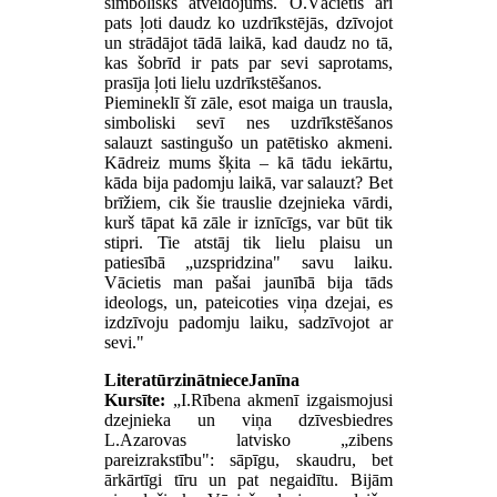
simbolisks atveidojums. O.Vācietis arī
pats ļoti daudz ko uzdrīkstējās, dzīvojot
un strādājot tādā laikā, kad daudz no tā,
kas šobrīd ir pats par sevi saprotams,
prasīja ļoti lielu uzdrīkstēšanos.
Piemineklī šī zāle, esot maiga un trausla,
simboliski sevī nes uzdrīkstēšanos
salauzt sastingušo un patētisko akmeni.
Kādreiz mums šķita – kā tādu iekārtu,
kāda bija padomju laikā, var salauzt? Bet
brīžiem, cik šie trauslie dzejnieka vārdi,
kurš tāpat kā zāle ir iznīcīgs, var būt tik
stipri. Tie atstāj tik lielu plaisu un
patiesībā „uzspridzina" savu laiku.
Vācietis man pašai jaunībā bija tāds
ideologs, un, pateicoties viņa dzejai, es
izdzīvoju padomju laiku, sadzīvojot ar
sevi."
Literatūrzinātniece
Janīna
Kursīte:
„I.Rībena akmenī izgaismojusi
dzejnieka un viņa dzīvesbiedres
L.Azarovas latvisko „zibens
pareizrakstību": sāpīgu, skaudru, bet
ārkārtīgi tīru un pat negaidītu. Bijām