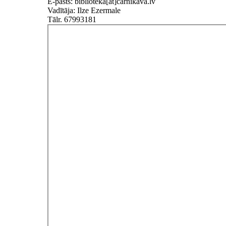
E-pasts: biblioteka[at]carnikava.lv
Vadītāja: Ilze Ezermale
Tālr. 67993181