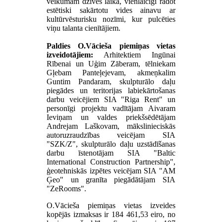
veikumam dzīves laikā, vienlaicīgi radot
estētiski sakārtotu vides ainavu ar
kultūrvēsturisku nozīmi, kur pulcēties
viņu talanta cienītājiem.
Paldies O.Vācieša piemiņas vietas
izveidotājiem:
Arhitektiem Ingūnai
Rībenai un Uģim Zāberam, tēlniekam
Gļebam Panteļejevam, akmeņkalim
Guntim Pandaram, skulpturālo daļu
piegādes un teritorijas labiekārtošanas
darbu veicējiem SIA "Riga Rent" un
personīgi projektu vadītājam Aivaram
Ieviņam un valdes priekšsēdētājam
Andrejam Laškovam, mākslinieciskās
autoruzraudzības veicējam SIA
"SZK/Z", skulpturālo daļu uzstādīšanas
darbu īstenotājam SIA "Baltic
International Construction Partnership",
ģeotehniskās izpētes veicējam SIA "AM
Ģeo" un granīta piegādātājam SIA
"ZeRooms".
O.Vācieša piemiņas vietas izveides
kopējās izmaksas ir 184 461,53 eiro, no