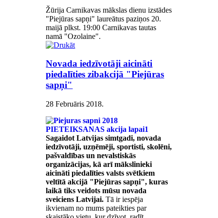
Žūrija Carnikavas mākslas dienu izstādes
"Piejūras sapņi" laureātus paziņos 20.
maijā plkst. 19:00 Carnikavas tautas
namā "Ozolaine".
Novada iedzīvotāji aicināti
piedalīties zibakcijā "Piejūras
sapņi"
28 Februāris 2018
.
Sagaidot Latvijas simtgadi, novada
iedzīvotāji, uzņēmēji, sportisti, skolēni,
pašvaldības un nevalstiskās
organizācijas, kā arī mākslinieki
aicināti piedalīties valsts svētkiem
veltītā akcijā "Piejūras sapņi", kuras
laikā tiks veidots mūsu novada
sveiciens Latvijai.
Tā ir iespēja
ikvienam no mums pateikties par
skaistāko vietu, kur dzīvot, radīt,