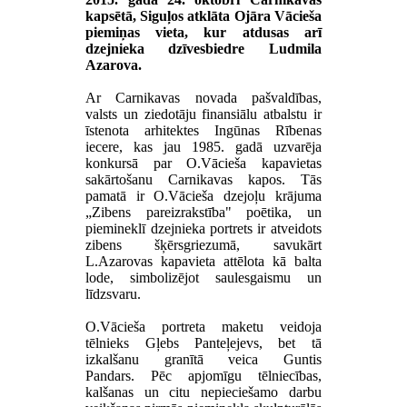
kapsētā, Siguļos atklāta Ojāra Vācieša
piemiņas vieta, kur atdusas arī
dzejnieka dzīvesbiedre Ludmila
Azarova.
Ar Carnikavas novada pašvaldības,
valsts un ziedotāju finansiālu atbalstu ir
īstenota arhitektes Ingūnas Rībenas
iecere, kas jau 1985. gadā uzvarēja
konkursā par O.Vācieša kapavietas
sakārtošanu Carnikavas kapos. Tās
pamatā ir O.Vācieša dzejoļu krājuma
„Zibens pareizrakstība" poētika, un
piemineklī dzejnieka portrets ir atveidots
zibens šķērsgriezumā, savukārt
L.Azarovas kapavieta attēlota kā balta
lode, simbolizējot saulesgaismu un
līdzsvaru.
O.Vācieša portreta maketu veidoja
tēlnieks Gļebs Panteļejevs, bet tā
izkalšanu granītā veica Guntis
Pandars. Pēc apjomīgu tēlniecības,
kalšanas un citu nepieciešamo darbu