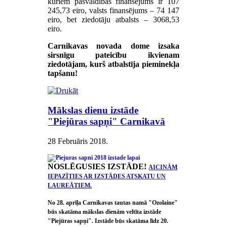
kuriem pašvaldības finansējums ir 107
245,73 eiro, valsts finansējums – 74 147
eiro, bet ziedotāju atbalsts – 3068,53
eiro.
Carnikavas novada dome izsaka
sirsnīgu pateicību ikvienam
ziedotājam, kurš atbalstīja pieminekļa
tapšanu!
Mākslas dienu izstāde
"Piejūras sapņi" Carnikavā
28 Februāris 2018
.
NOSLĒGUSIES IZSTĀDE!
AICINĀM
IEPAZĪTIES AR IZSTĀDES ATSKATU UN
LAUREĀTIEM.
No 28. aprīļa Carnikavas tautas namā "Ozolaine"
būs skatāma mākslas dienām veltīta izstāde
"Piejūras sapņi". Izstāde būs skatāma līdz 20.