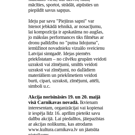
mācīties, sportot, strādāt, atpūsties un
piepildīt savus sapņus.
Ideju par savu "Piejūras sapni" var
īstenot jebkādā tehnikā, ar nosacījumu,
lai kompozīcija ir apskatāma no augšas,
jo mākslas performances tiks filmētas ar
dronu palīdzību no "putna lidojuma",
iemūžinot novadnieku vizuālo sveicienu
Latvijai simtgadē. Idejas piemērs
priekšstatam – no cilvēku grupām veidoti
uzraksti vai zīmējumi, smiltīs veidoti
uzraksti vai zīmējumi, no dažādiem
materiāliem un priekšmetiem veidoti
burti, cipari, uzraksti, zīmējumi, attēli,
simboli u.c.
Akcija norisināsies 19. un 20. maijā
visā Carnikavas novadā.
Ikvienam
interesentam, organizācijai vai kopienai
ir iespēja līdz 16. aprīlim pieteikt savu
dalību akcijā. Lai piedalītos, jāiepazīstas
ar akcijas nolikumu, kas atrodams
www.kultura.carnikava.lv un jāatsūta
pieteikums.