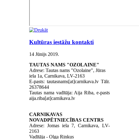
Kultūras iestāžu kontakti
14 Jūnijs 2019
.
TAUTAS NAMS "OZOLAINE"
Adrese: Tautas nams "Ozolaine", Jūras
iela 1a, Carnikava, LV-2163
E-pasts: tautasnams[at]carnikava.lv Tālr.
26378644
Tautas nama vadītāja: Aija Riba, e-pasts
aija.riba[at]carnikava.lv
CARNIKAVAS
NOVADPĒTNIECĪBAS CENTRS
Adrese: Jomas iela 7, Carnikava, LV-
2163
Vadītāja - Olga Rinkus