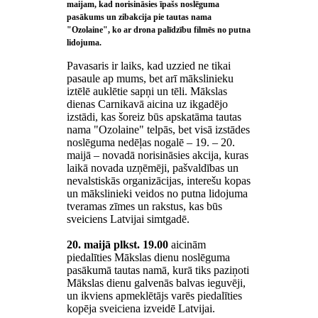
maijam, kad norisināsies īpašs noslēguma
pasākums un zibakcija pie tautas nama
"Ozolaine", ko ar drona palīdzību filmēs no putna
lidojuma.
Pavasaris ir laiks, kad uzzied ne tikai
pasaule ap mums, bet arī mākslinieku
iztēlē auklētie sapņi un tēli. Mākslas
dienas Carnikavā aicina uz ikgadējo
izstādi, kas šoreiz būs apskatāma tautas
nama "Ozolaine" telpās, bet visā izstādes
noslēguma nedēļas nogalē – 19. – 20.
maijā – novadā norisināsies akcija, kuras
laikā novada uzņēmēji, pašvaldības un
nevalstiskās organizācijas, interešu kopas
un mākslinieki veidos no putna lidojuma
tveramas zīmes un rakstus, kas būs
sveiciens Latvijai simtgadē.
20. maijā plkst. 19.00
aicinām
piedalīties Mākslas dienu noslēguma
pasākumā tautas namā, kurā tiks paziņoti
Mākslas dienu galvenās balvas ieguvēji,
un ikviens apmeklētājs varēs piedalīties
kopēja sveiciena izveidē Latvijai.