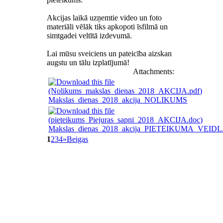
Akcijas laikā uzņemtie video un foto
materiāli vēlāk tiks apkopoti īsfilmā un
simtgadei veltītā izdevumā.
Lai mūsu sveiciens un pateicība aizskan
augstu un tālu izplatījumā!
Attachments:
Makslas_dienas_2018_akcija_NOLIKUMS
Makslas_dienas_2018_akcija_PIETEIKUMA_VEID
1
2
3
4
»
Beigas