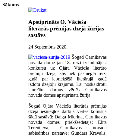
Sākums
Apstiprināts O. Vācieša
literārās prēmijas dzejā žūrijas
sastāvs
24 Septembris 2020
.
Šogad Carnikavas
novada dome jau 18. reizi izsludinājusi
konkursu uz Ojāra Vācieša literāro
prēmiju dzejā, kas tiek pasniegta reizi
gadā par iepriekšējā literārajā gadā
izdotu dzejoļu krājumu. Lai noskaidrotu
laureātu, darbus vērtēs Carnikavas
novada domes apstiprināta žūrija.
Šogad Ojāra Vācieša literārās prēmijas
dzejā iesniegtos darbus vērtēs komisija
šādā sastāvā: Daiga Mieriņa, Carnikavas
novada domes priekšsēdētāja; Elita
Terentjeva, Carnikavas novada
sabiedrības pārstāve; Gundars Kravalis,