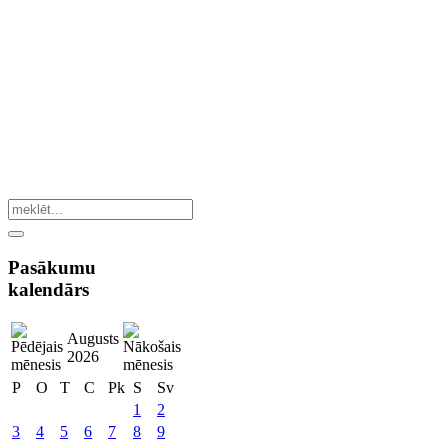
Pasākumu
kalendārs
Augusts
2026
P
O
T
C
Pk
S
Sv
1
2
3
4
5
6
7
8
9