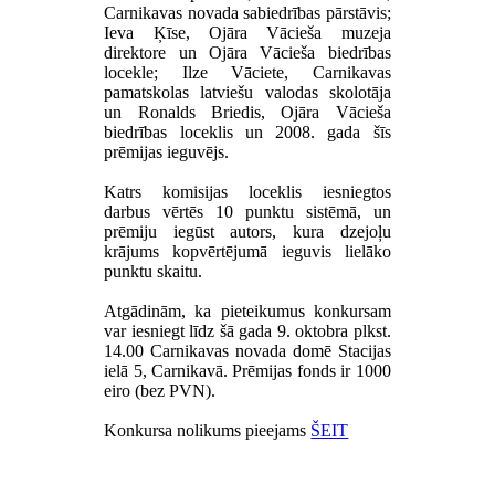
Carnikavas novada sabiedrības pārstāvis;
Ieva Ķīse, Ojāra Vācieša muzeja
direktore un Ojāra Vācieša biedrības
locekle; Ilze Vāciete, Carnikavas
pamatskolas latviešu valodas skolotāja
un Ronalds Briedis, Ojāra Vācieša
biedrības loceklis un 2008. gada šīs
prēmijas ieguvējs.
Katrs komisijas loceklis iesniegtos
darbus vērtēs 10 punktu sistēmā, un
prēmiju iegūst autors, kura dzejoļu
krājums kopvērtējumā ieguvis lielāko
punktu skaitu.
Atgādinām, ka pieteikumus konkursam
var iesniegt līdz šā gada 9. oktobra plkst.
14.00 Carnikavas novada domē Stacijas
ielā 5, Carnikavā. Prēmijas fonds ir 1000
eiro (bez PVN).
Konkursa nolikums pieejams
ŠEIT