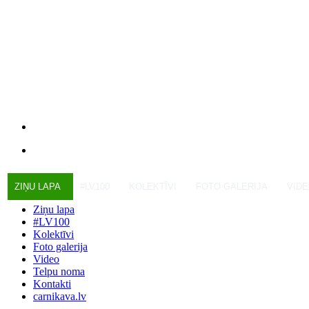
ZIŅU LAPA
#LV100
KOLEKTĪVI
FOTO GALERIJA
VID
Ziņu lapa
#LV100
Kolektīvi
Foto galerija
Video
Telpu noma
Kontakti
carnikava.lv