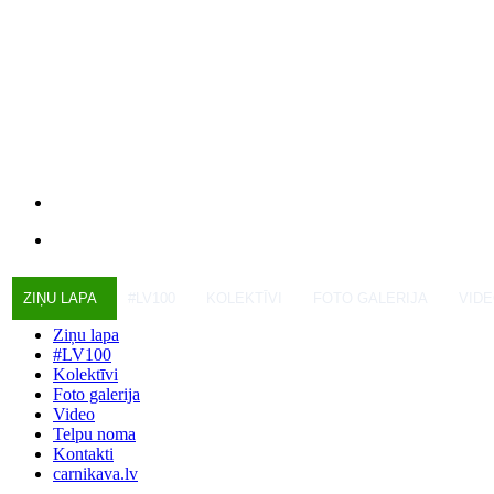
ZIŅU LAPA
#LV100
KOLEKTĪVI
FOTO GALERIJA
VID
Ziņu lapa
#LV100
Kolektīvi
Foto galerija
Video
Telpu noma
Kontakti
carnikava.lv