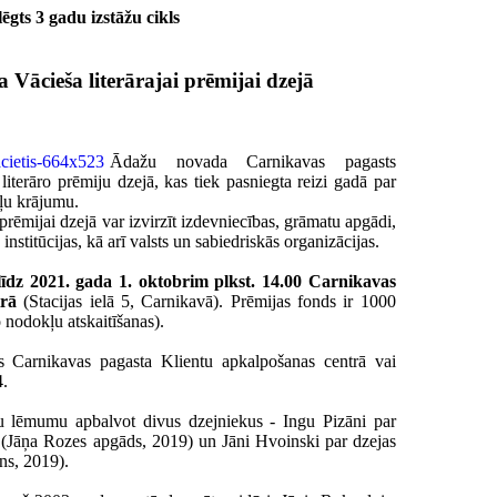
ēgts 3 gadu izstāžu cikls
a Vācieša literārajai prēmijai dzejā
Ādažu novada Carnikavas pagasts
iterāro prēmiju dzejā, kas tiek pasniegta reizi gadā par
oļu krājumu.
prēmijai dzejā var izvirzīt izdevniecības, grāmatu apgādi,
 institūcijas, kā arī valsts un sabiedriskās organizācijas.
līdz 2021. gada 1. oktobrim plkst. 14.00 Carnikavas
trā
(Stacijas ielā 5, Carnikavā). Prēmijas fonds ir 1000
 nodokļu atskaitīšanas).
s Carnikavas pagasta Klientu apkalpošanas centrā vai
4.
u lēmumu apbalvot divus dzejniekus - Ingu Pizāni par
" (Jāņa Rozes apgāds, 2019) un Jāni Hvoinski par dzejas
ns, 2019).