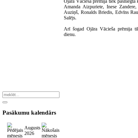
Ojāra Vācieša prēmija tiek pasniegta 
Amanda Aizpuriete, Inese Zandere, 
Auziņš, Ronalds Briedis, Edvīns Rau
Salējs.
Arī šogad Ojāra Vācieša prēmija ti
dienu.
Pasākumu
kalendārs
Augusts
2026