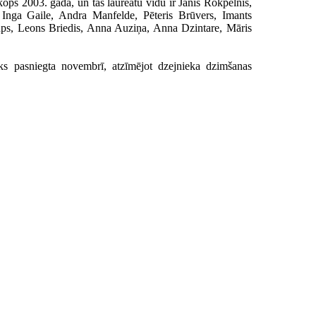
kopš 2003. gada, un tās laureātu vidū ir Jānis Rokpelnis,
Inga Gaile, Andra Manfelde, Pēteris Brūvers, Imants
ps, Leons Briedis, Anna Auziņa, Anna Dzintare, Māris
ks pasniegta novembrī, atzīmējot dzejnieka dzimšanas