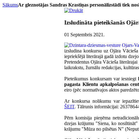
Sākums
Ar gleznotājas Sandras Krastiņas personālizstādi tiek nosl
Izsludināta pieteikšanās Ojār
01 Septembris 2021
.
izsludina konkursu uz Ojāra Vācieša l
iepriekšējā literārajā gadā izdotu dzej
Pretendentus Ojāra Vācieša literārajai 
laikrakstu, žurnālu redakcijas, kultūras
Pieteikumus konkursam var iesniegt
pagasta Klientu apkalpošanas cen
eiro (pēc normatīvajos aktos paredzēto
Ar konkursa nolikumu var iepazītie
ŠEIT
. Tālrunis informācijai: 2637864
Pērn komisija pieņēma netradicionāl
dzejas krājumu "Siena, ko nosiltināt
krājumu "Mūza no pilsētas N" (Neput