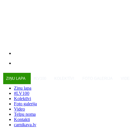
ZIŅU LAPA
#LV100
KOLEKTĪVI
FOTO GALERIJA
VID
Ziņu lapa
#LV100
Kolektīvi
Foto galerija
Video
Telpu noma
Kontakti
carnikava.lv