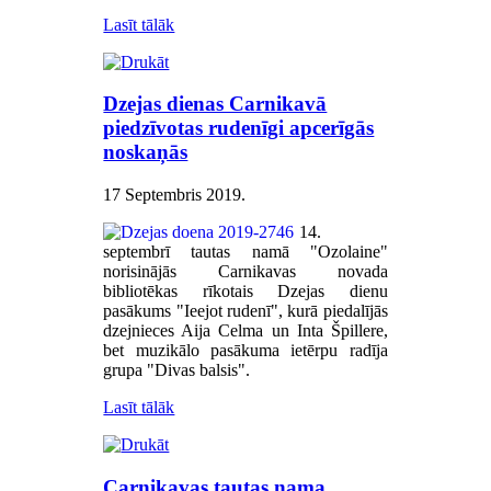
Lasīt tālāk
Dzejas dienas Carnikavā
piedzīvotas rudenīgi apcerīgās
noskaņās
17 Septembris 2019
.
14.
septembrī tautas namā "Ozolaine"
norisinājās Carnikavas novada
bibliotēkas rīkotais Dzejas dienu
pasākums "Ieejot rudenī", kurā piedalījās
dzejnieces Aija Celma un Inta Špillere,
bet muzikālo pasākuma ietērpu radīja
grupa "Divas balsis".
Lasīt tālāk
Carnikavas tautas nama