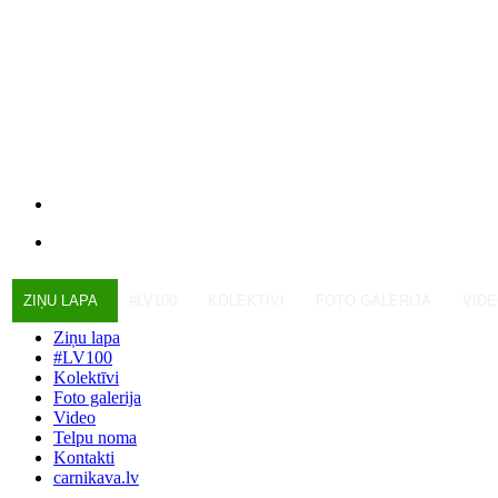
ZIŅU LAPA
#LV100
KOLEKTĪVI
FOTO GALERIJA
VID
Ziņu lapa
#LV100
Kolektīvi
Foto galerija
Video
Telpu noma
Kontakti
carnikava.lv