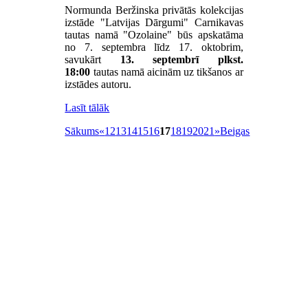
Normunda Beržinska privātās kolekcijas
izstāde "Latvijas Dārgumi" Carnikavas
tautas namā "Ozolaine" būs apskatāma
no 7. septembra līdz 17. oktobrim,
savukārt
13. septembrī plkst.
18:00
tautas namā aicinām uz tikšanos ar
izstādes autoru.
Lasīt tālāk
Sākums
«
12
13
14
15
16
17
18
19
20
21
»
Beigas