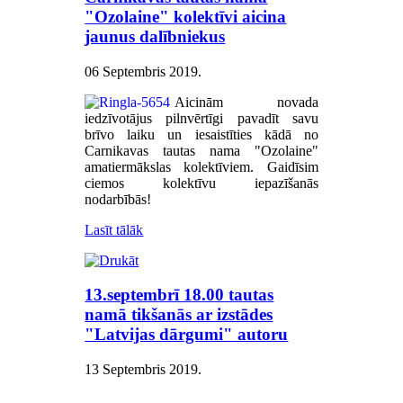
"Ozolaine" kolektīvi aicina
jaunus dalībniekus
06 Septembris 2019
.
Aicinām novada
iedzīvotājus pilnvērtīgi pavadīt savu
brīvo laiku un iesaistīties kādā no
Carnikavas tautas nama "Ozolaine"
amatiermākslas kolektīviem. Gaidīsim
ciemos kolektīvu iepazīšanās
nodarbībās!
Lasīt tālāk
13.septembrī 18.00 tautas
namā tikšanās ar izstādes
"Latvijas dārgumi" autoru
13 Septembris 2019
.