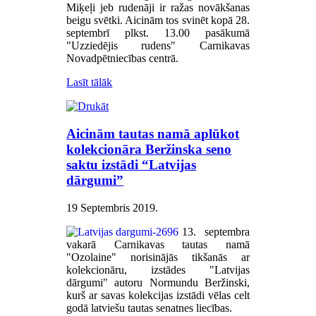
Miķeļi jeb rudenāji ir ražas novākšanas
beigu svētki. Aicinām tos svinēt kopā 28.
septembrī plkst. 13.00 pasākumā
"Uzziedējis rudens" Carnikavas
Novadpētniecības centrā.
Lasīt tālāk
Aicinām tautas namā aplūkot
kolekcionāra Beržinska seno
saktu izstādi “Latvijas
dārgumi”
19 Septembris 2019
.
13. septembra
vakarā Carnikavas tautas namā
"Ozolaine" norisinājās tikšanās ar
kolekcionāru, izstādes "Latvijas
dārgumi" autoru Normundu Beržinski,
kurš ar savas kolekcijas izstādi vēlas celt
godā latviešu tautas senatnes liecības.