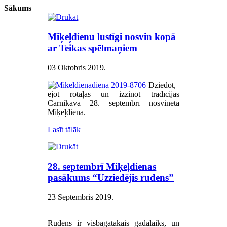
Sākums
Miķeļdienu lustīgi nosvin kopā
ar Teikas spēlmaņiem
03 Oktobris 2019
.
Dziedot,
ejot rotaļās un izzinot tradīcijas
Carnikavā 28. septembrī nosvinēta
Miķeļdiena.
Lasīt tālāk
28. septembrī Miķeļdienas
pasākums “Uzziedējis rudens”
23 Septembris 2019
.
Rudens ir visbagātākais gadalaiks, un