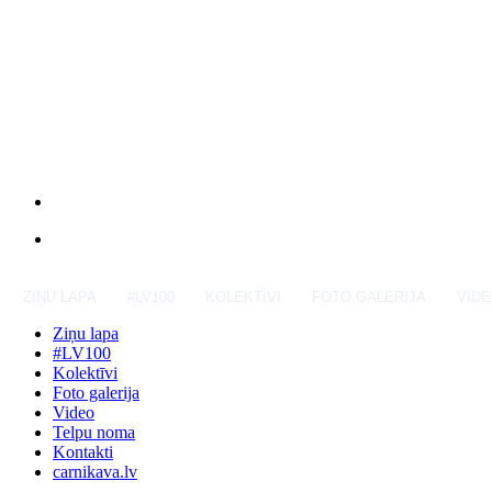
ZIŅU LAPA
#LV100
KOLEKTĪVI
FOTO GALERIJA
VID
Ziņu lapa
#LV100
Kolektīvi
Foto galerija
Video
Telpu noma
Kontakti
carnikava.lv