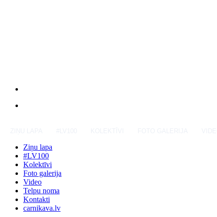
ZIŅU LAPA
#LV100
KOLEKTĪVI
FOTO GALERIJA
VID
Ziņu lapa
#LV100
Kolektīvi
Foto galerija
Video
Telpu noma
Kontakti
carnikava.lv