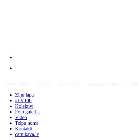
ZIŅU LAPA
#LV100
KOLEKTĪVI
FOTO GALERIJA
VID
Ziņu lapa
#LV100
Kolektīvi
Foto galerija
Video
Telpu noma
Kontakti
carnikava.lv