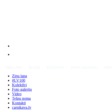
ZIŅU LAPA
#LV100
KOLEKTĪVI
FOTO GALERIJA
VID
Ziņu lapa
#LV100
Kolektīvi
Foto galerija
Video
Telpu noma
Kontakti
carnikava.lv